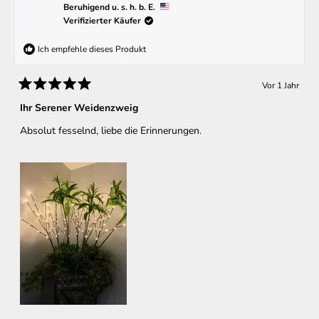
Beruhigend u. s. h. b. E.
Verifizierter Käufer
Ich empfehle dieses Produkt
Vor 1 Jahr
Mit
5
Ihr Serener Weidenzweig
von
5
Absolut fesselnd, liebe die Erinnerungen.
Sternen
bewertet