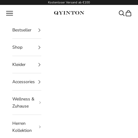
Zum Inhalt springen
Kostenloser Versand ab €100
Menü
Suchen
Waren
Qyinton
Bestseller
Shop
Kleider
Accessories
Wellness &
Zuhause
Herren
Kollektion