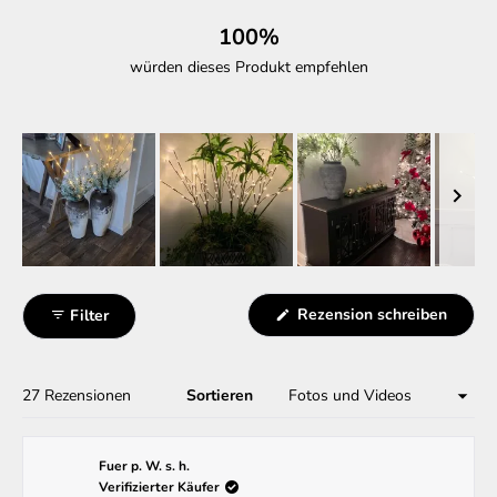
von
100%
5
Sternen
würden dieses Produkt empfehlen
bewertet
Folie
1
(Wird
Rezension schreiben
Filter
ausgewählt
in
einem
neuen
Fenste
geöffn
Wird geladen...
27 Rezensionen
Sortieren
Fuer p. W. s. h.
Verifizierter Käufer