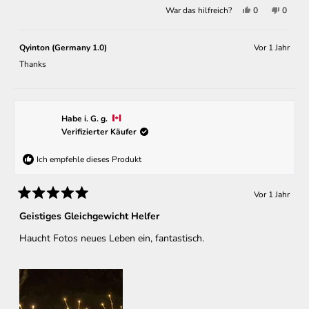
Ja,
Nein,
War das hilfreich?
0
0
diese
Personen
diese
Perso
Rezension
stimmten
Rezens
stimm
von
mit
von
mit
Beruhigend
Ja
Beruhi
Nein
Qyinton (Germany 1.0)
Vor 1 Jahr
u.
u.
s.
s.
Thanks
h.
h.
b.
b.
E.
E.
war
war
hilfreich.
nicht
hilfreic
Habe i. G. g.
Verifizierter Käufer
Ich empfehle dieses Produkt
Vor 1 Jahr
Mit
5
Geistiges Gleichgewicht Helfer
von
5
Haucht Fotos neues Leben ein, fantastisch.
Sternen
bewertet