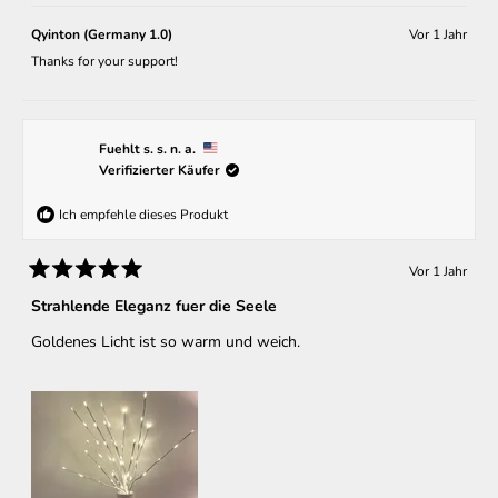
Rezension
stimmten
Rezens
stimm
von
mit
von
mit
Fuer
Ja
Fuer
Nein
Qyinton (Germany 1.0)
Vor 1 Jahr
p.
p.
W.
W.
Thanks for your support!
s.
s.
h.
h.
war
war
hilfreich.
nicht
hilfreic
Fuehlt s. s. n. a.
Verifizierter Käufer
Ich empfehle dieses Produkt
Vor 1 Jahr
Mit
5
Strahlende Eleganz fuer die Seele
von
5
Goldenes Licht ist so warm und weich.
Sternen
bewertet