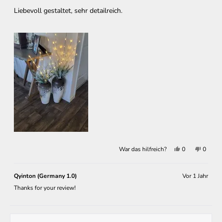
5
Liebevoll gestaltet, sehr detailreich.
Sternen
bewertet
Ja,
Nein,
War das hilfreich?
0
0
diese
Personen
diese
Perso
Rezension
stimmten
Rezens
stimm
von
mit
von
mit
Schmerz
Ja
Schmer
Nein
Qyinton (Germany 1.0)
Vor 1 Jahr
k.
k.
i.
i.
Thanks for your review!
l.
l.
u.
u.
war
war
hilfreich.
nicht
hilfreic