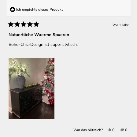
Ich empfehle dieses Produkt
Vor 1 Jahr
Mit
5
Natuertliche Waerme Spueren
von
5
Boho-Chic-Design ist super stylisch.
Sternen
bewertet
Ja,
Nein,
War das hilfreich?
0
0
diese
Personen
diese
Perso