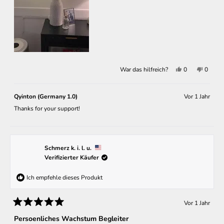
Ja,
Nein,
War das hilfreich?
0
0
diese
Personen
diese
Perso
Rezension
stimmten
Rezens
stimm
von
mit
von
mit
Fuehlt
Ja
Fuehlt
Nein
Qyinton (Germany 1.0)
Vor 1 Jahr
s.
s.
s.
s.
Thanks for your support!
n.
n.
a.
a.
war
war
hilfreich.
nicht
hilfreic
Schmerz k. i. l. u.
Verifizierter Käufer
Ich empfehle dieses Produkt
Vor 1 Jahr
Mit
5
Persoenliches Wachstum Begleiter
von